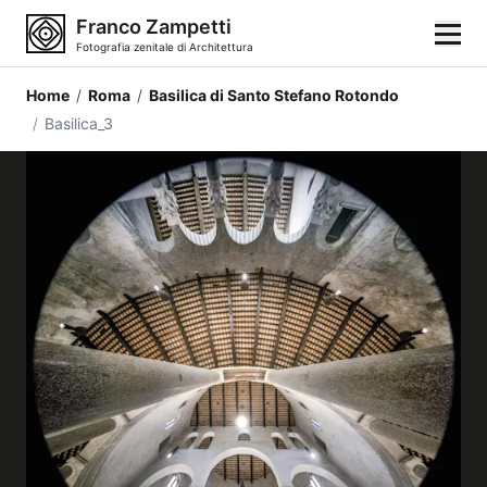
Franco Zampetti
Fotografia zenitale di Architettura
Home
/
Roma
/
Basilica di Santo Stefano Rotondo
Home
/
Basilica_3
Fotografie
Categorie di edifici
Luoghi
Città
Stili architettonici
Elementi architettonici
Architetti e autori