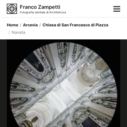
Franco Zampetti
Fotografia zenitale di Architettura
Home
/
Arcevia
/
Chiesa di San Francesco di Piazza
Home
/
Navata
Fotografie
Categorie di edifici
Luoghi
Città
Stili architettonici
Elementi architettonici
Architetti e autori