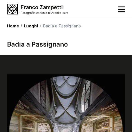
Franco Zampetti
Fotografia zenitale di Architettura
Home
/
Luoghi
/
Badia a Passignano
Home
Badia a Passignano
Fotografie
Categorie di edifici
Luoghi
Città
Stili architettonici
Elementi architettonici
Architetti e autori