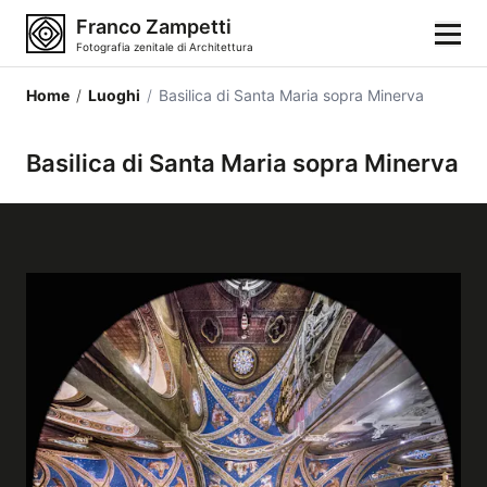
Franco Zampetti
Fotografia zenitale di Architettura
Home
/
Luoghi
/
Basilica di Santa Maria sopra Minerva
Home
Basilica di Santa Maria sopra Minerva
Fotografie
Categorie di edifici
Luoghi
Città
Stili architettonici
Elementi architettonici
Architetti e autori