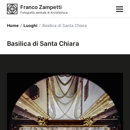
Franco Zampetti
Fotografia zenitale di Architettura
Home
/
Luoghi
/
Basilica di Santa Chiara
Home
Basilica di Santa Chiara
Fotografie
Categorie di edifici
Luoghi
Città
Stili architettonici
Elementi architettonici
Architetti e autori