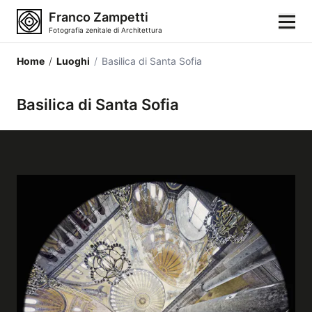
Franco Zampetti
Fotografia zenitale di Architettura
Home
/
Luoghi
/
Basilica di Santa Sofia
Home
Basilica di Santa Sofia
Fotografie
Categorie di edifici
Luoghi
Città
Stili architettonici
Elementi architettonici
Architetti e autori