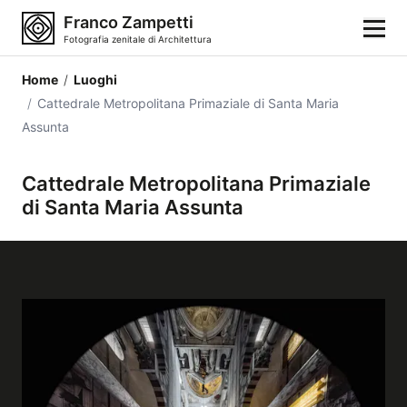
Franco Zampetti
Fotografia zenitale di Architettura
Home
/
Luoghi
Home
/
Cattedrale Metropolitana Primaziale di Santa Maria
Assunta
Fotografie
Cattedrale Metropolitana Primaziale
di Santa Maria Assunta
Categorie di edifici
Luoghi
Città
Stili architettonici
Elementi architettonici
Architetti e autori