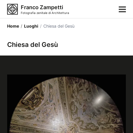
Franco Zampetti
Fotografia zenitale di Architettura
Home
/
Luoghi
/
Chiesa del Gesù
Home
Chiesa del Gesù
Fotografie
Categorie di edifici
Luoghi
Città
Stili architettonici
Elementi architettonici
Architetti e autori