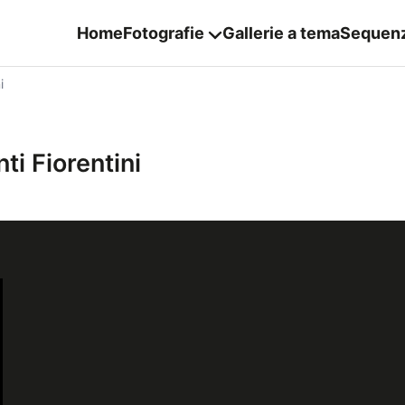
Home
Fotografie
Gallerie a tema
Sequen
i
ti Fiorentini