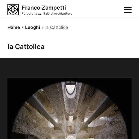
Franco Zampetti
Fotografia zenitale di Architettura
Home
/
Luoghi
/
la Cattolica
Home
la Cattolica
Fotografie
Categorie di edifici
Luoghi
Città
Stili architettonici
Elementi architettonici
Architetti e autori