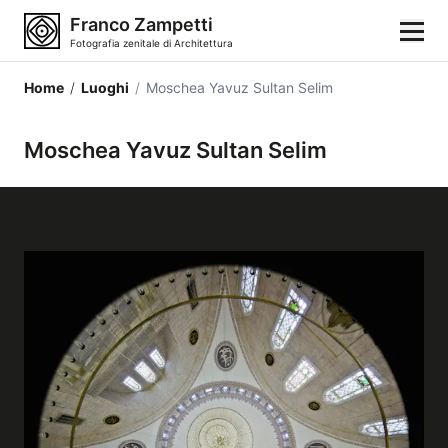
Franco Zampetti
Fotografia zenitale di Architettura
Home
/
Luoghi
/
Moschea Yavuz Sultan Selim
Home
Moschea Yavuz Sultan Selim
Fotografie
Categorie di edifici
Luoghi
Città
Stili architettonici
Elementi architettonici
Architetti e autori