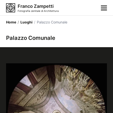
Franco Zampetti
Fotografia zenitale di Architettura
Home
/
Luoghi
/
Palazzo Comunale
Home
Palazzo Comunale
Fotografie
Categorie di edifici
Luoghi
Città
Stili architettonici
Elementi architettonici
Architetti e autori