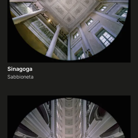
Gallerie a tema
Sequenze
Mostre
Sinagoga
News
Sabbioneta
Tecnica e Biografia