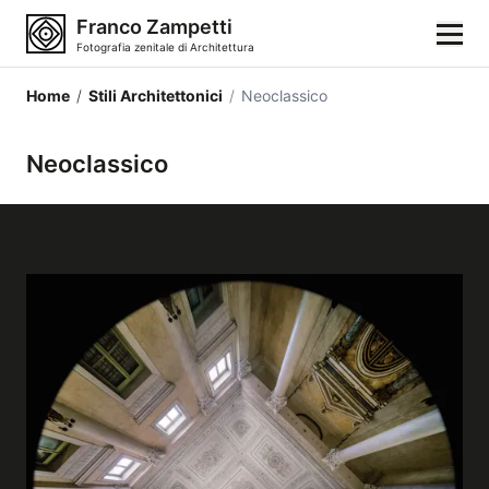
Franco Zampetti
Fotografia zenitale di Architettura
Home
/
Stili Architettonici
/
Neoclassico
Home
Neoclassico
Fotografie
Categorie di edifici
Luoghi
Città
Stili architettonici
Elementi architettonici
Architetti e autori