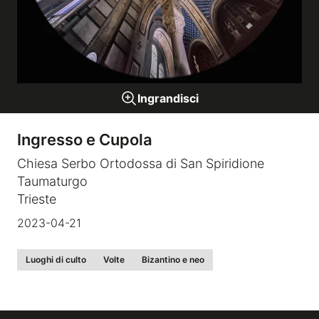
Gallerie a tema
Sequenze
Ingrandisci
Mostre
Ingresso e Cupola
Chiesa Serbo Ortodossa di San Spiridione
News
Taumaturgo
Trieste
Tecnica e Biografia
2023-04-21
Luoghi di culto
Volte
Bizantino e neo