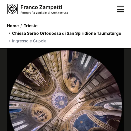
Franco Zampetti
Fotografia zenitale di Architettura
Home
/
Trieste
Home
/
Chiesa Serbo Ortodossa di San Spiridione Taumaturgo
/
Ingresso e Cupola
Fotografie
Categorie di edifici
Luoghi
Città
Stili architettonici
Elementi architettonici
Architetti e autori