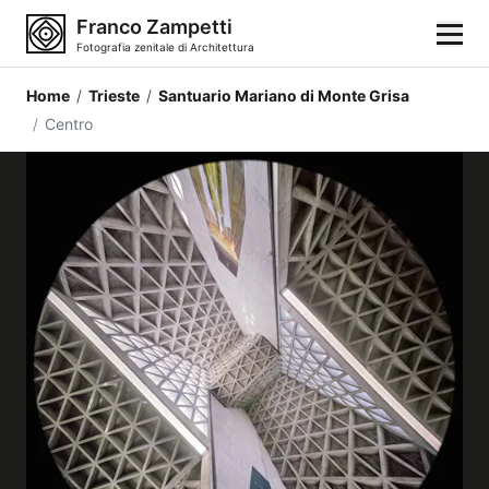
Franco Zampetti
Fotografia zenitale di Architettura
Home
/
Trieste
/
Santuario Mariano di Monte Grisa
Home
/
Centro
Fotografie
Categorie di edifici
Luoghi
Città
Stili architettonici
Elementi architettonici
Architetti e autori